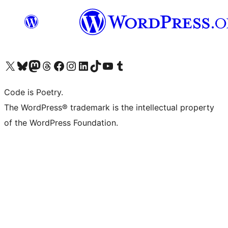
Visita il nostro account X (ex Twitter)
Visita il nostro account Bluesky
Visita il nostro account Mastodon
Visita il nostro account Threads
Visita la nostra pagina Facebook
Visita il nostro account Instagram
Visita il nostro account LinkedIn
Visita il nostro account TikTok
Visita il nostro canale YouTube
Visita il nostro account Tumblr
Code is Poetry.
The WordPress® trademark is the intellectual property
of the WordPress Foundation.