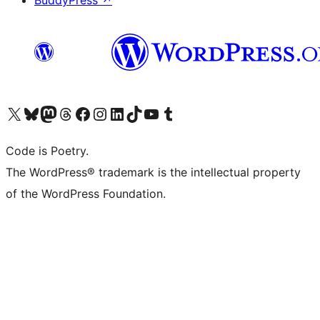
BuddyPress
↗
Visita il nostro account X (ex Twitter)
Visita il nostro account Bluesky
Visita il nostro account Mastodon
Visita il nostro account Threads
Visita la nostra pagina Facebook
Visita il nostro account Instagram
Visita il nostro account LinkedIn
Visita il nostro account TikTok
Visita il nostro canale YouTube
Visita il nostro account Tumblr
Code is Poetry.
The WordPress® trademark is the intellectual property
of the WordPress Foundation.