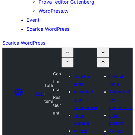
Prova l’editor Gutenberg
WordPress.tv
Eventi
Scarica WordPress
Scarica WordPress
Con
Invia un
Invia un
tine
tema
tema
Tutti
ntal
Aziende di
Aziende di
Temi
i
Res
temi
temi
temi
taur
commerciali
commerciali
ant
I miei
I miei
preferiti
preferiti
Accedi
Accedi