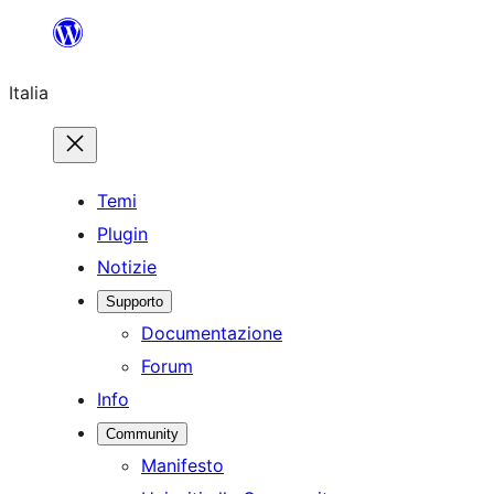
Vai
al
Italia
contenuto
Temi
Plugin
Notizie
Supporto
Documentazione
Forum
Info
Community
Manifesto