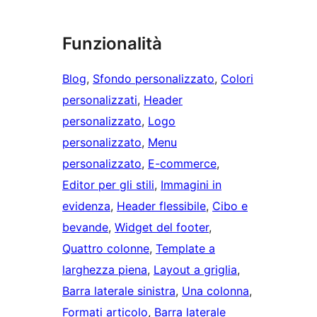
Funzionalità
Blog
, 
Sfondo personalizzato
, 
Colori
personalizzati
, 
Header
personalizzato
, 
Logo
personalizzato
, 
Menu
personalizzato
, 
E-commerce
, 
Editor per gli stili
, 
Immagini in
evidenza
, 
Header flessibile
, 
Cibo e
bevande
, 
Widget del footer
, 
Quattro colonne
, 
Template a
larghezza piena
, 
Layout a griglia
, 
Barra laterale sinistra
, 
Una colonna
, 
Formati articolo
, 
Barra laterale