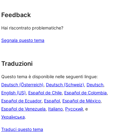
Feedback
Hai riscontrato problematiche?
Segnala questo tema
Traduzioni
Questo tema è disponibile nelle seguenti lingue:
Deutsch (Österreich)
,
Deutsch (Schweiz)
,
Deutsch
,
English (US)
,
Español de Chile
,
Español de Colombia
,
Español de Ecuador
,
Español
,
Español de México
,
Español de Venezuela
,
Italiano
,
Русский
, e
Українська
.
Traduci questo tema