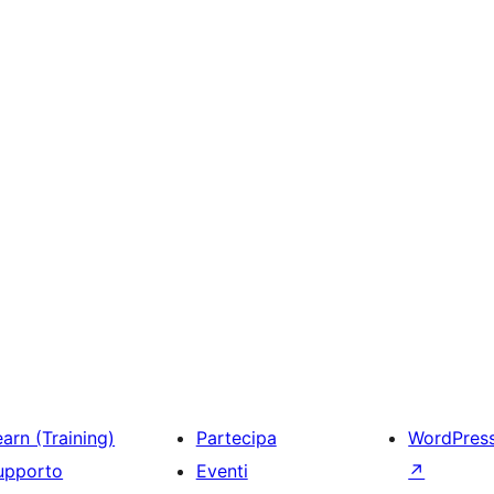
arn (Training)
Partecipa
WordPres
upporto
Eventi
↗