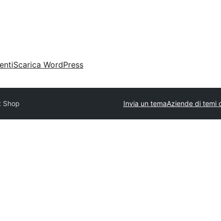
enti
Scarica WordPress
t Shop
Invia un tema
Aziende di temi 