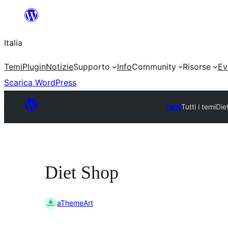
Vai
al
Italia
contenuto
Temi
Plugin
Notizie
Supporto
Info
Community
Risorse
Ev
Scarica WordPress
Temi
Tutti i temi
Die
Diet Shop
aThemeArt