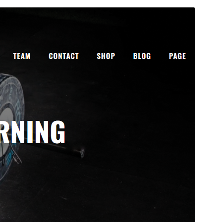
Anteprima
Scarica
Versione
1.3.8
Ultimo aggiornamento
24 Luglio 2025
Installazioni attive
100+
Versione WordPress
5.0
Versione PHP
7.0
Homepage del tema