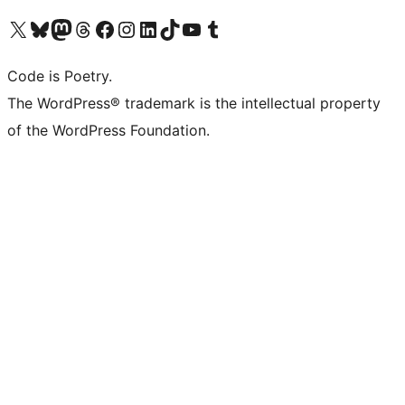
Visita il nostro account X (ex Twitter)
Visita il nostro account Bluesky
Visita il nostro account Mastodon
Visita il nostro account Threads
Visita la nostra pagina Facebook
Visita il nostro account Instagram
Visita il nostro account LinkedIn
Visita il nostro account TikTok
Visita il nostro canale YouTube
Visita il nostro account Tumblr
Code is Poetry.
The WordPress® trademark is the intellectual property
of the WordPress Foundation.