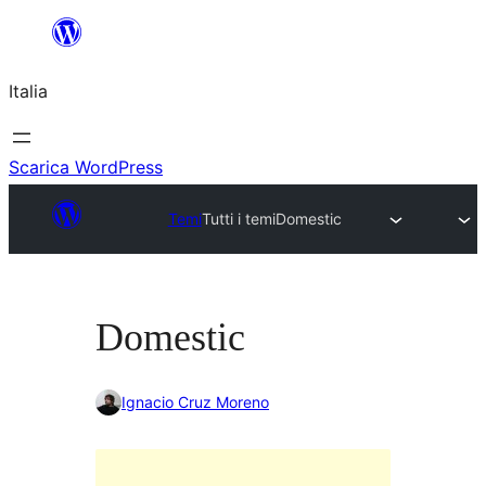
Vai
al
Italia
contenuto
Scarica WordPress
Temi
Tutti i temi
Domestic
Domestic
Ignacio Cruz Moreno