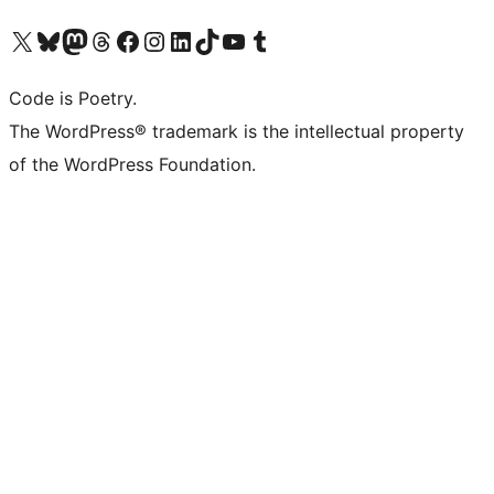
Visita il nostro account X (ex Twitter)
Visita il nostro account Bluesky
Visita il nostro account Mastodon
Visita il nostro account Threads
Visita la nostra pagina Facebook
Visita il nostro account Instagram
Visita il nostro account LinkedIn
Visita il nostro account TikTok
Visita il nostro canale YouTube
Visita il nostro account Tumblr
Code is Poetry.
The WordPress® trademark is the intellectual property
of the WordPress Foundation.