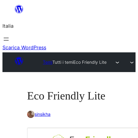
Vai
al
Italia
contenuto
Scarica WordPress
Temi
Tutti i temi
Eco Friendly Lite
Eco Friendly Lite
sinsikha