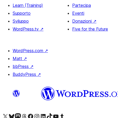
Learn (Training)
Partecipa
Supporto
Eventi
Sviluppo
Donazioni
↗
WordPress.tv
↗
Five for the Future
WordPress.com
↗
Matt
↗
bbPress
↗
BuddyPress
↗
Visita il nostro account X (ex Twitter)
Visita il nostro account Bluesky
Visita il nostro account Mastodon
Visita il nostro account Threads
Visita la nostra pagina Facebook
Visita il nostro account Instagram
Visita il nostro account LinkedIn
Visita il nostro account TikTok
Visita il nostro canale YouTube
Visita il nostro account Tumblr