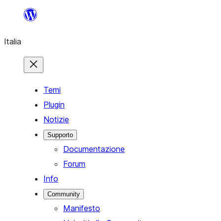
Vai
al
Italia
contenuto
Temi
Plugin
Notizie
Supporto
Documentazione
Forum
Info
Community
Manifesto