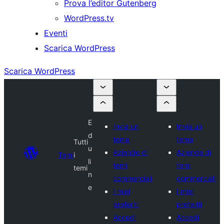
Prova l’editor Gutenberg
WordPress.tv
Eventi
Scarica WordPress
Scarica WordPress
E
Invia un
Invia un
d
tema
tema
Tutti
u
Aziende di
Aziende di
Temi
i
li
temi
temi
temi
n
commerciali
commerciali
e
I miei
I miei
preferiti
preferiti
Accedi
Accedi