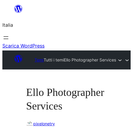
Vai
al
Italia
contenuto
Scarica WordPress
Temi
Tutti i temi
Ello Photographer Services
Ello Photographer
Services
pixelonetry