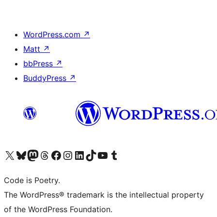
WordPress.com
↗
Matt
↗
bbPress
↗
BuddyPress
↗
Visita il nostro account X (ex Twitter)
Visita il nostro account Bluesky
Visita il nostro account Mastodon
Visita il nostro account Threads
Visita la nostra pagina Facebook
Visita il nostro account Instagram
Visita il nostro account LinkedIn
Visita il nostro account TikTok
Visita il nostro canale YouTube
Visita il nostro account Tumblr
Code is Poetry.
The WordPress® trademark is the intellectual property
of the WordPress Foundation.