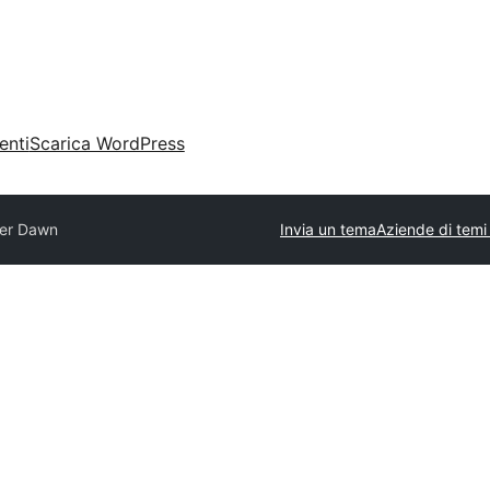
enti
Scarica WordPress
er Dawn
Invia un tema
Aziende di temi