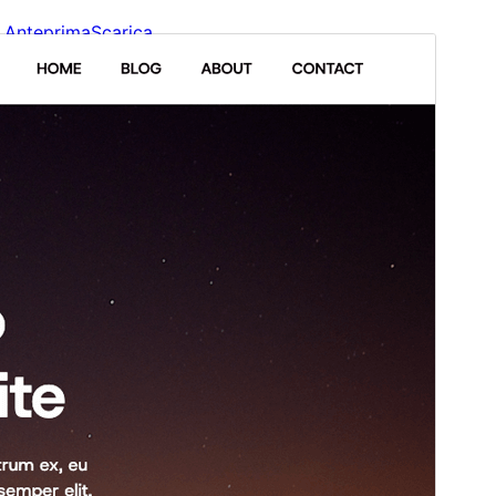
Anteprima
Scarica
Questo è un tema child di
Bakery and
Pastry
.
Versione
1.2
Ultimo aggiornamento
2 Febbraio 2026
Installazioni attive
800+
Versione WordPress
6.0
Versione PHP
5.6
Homepage del tema