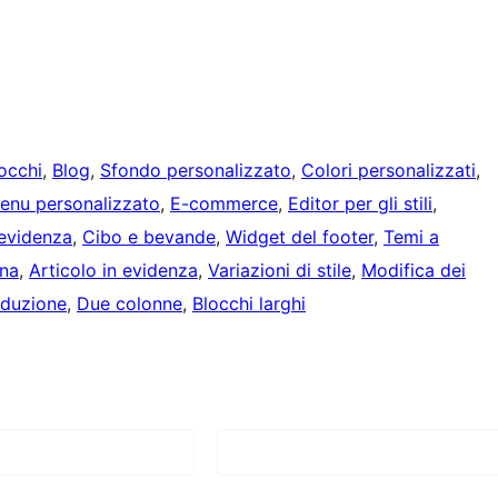
locchi
, 
Blog
, 
Sfondo personalizzato
, 
Colori personalizzati
, 
enu personalizzato
, 
E-commerce
, 
Editor per gli stili
, 
 evidenza
, 
Cibo e bevande
, 
Widget del footer
, 
Temi a
na
, 
Articolo in evidenza
, 
Variazioni di stile
, 
Modifica dei
aduzione
, 
Due colonne
, 
Blocchi larghi