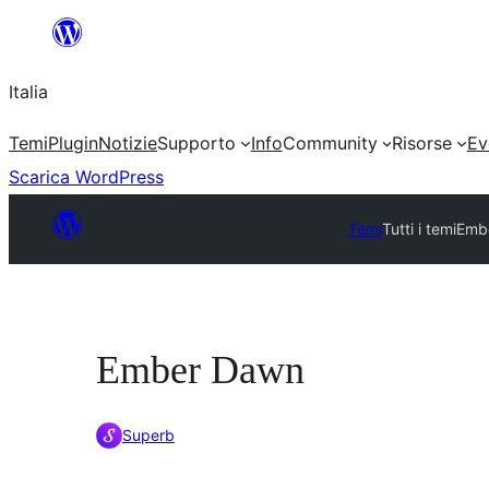
Vai
al
Italia
contenuto
Temi
Plugin
Notizie
Supporto
Info
Community
Risorse
Ev
Scarica WordPress
Temi
Tutti i temi
Emb
Ember Dawn
Superb