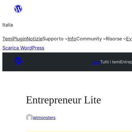
Vai
al
Italia
contenuto
Temi
Plugin
Notizie
Supporto
Info
Community
Risorse
Ev
Scarica WordPress
Temi
Tutti i temi
Entrep
Entrepreneur Lite
jetmonsters