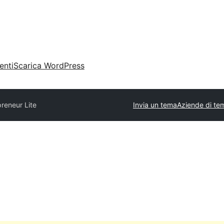
enti
Scarica WordPress
reneur Lite
Invia un tema
Aziende di te