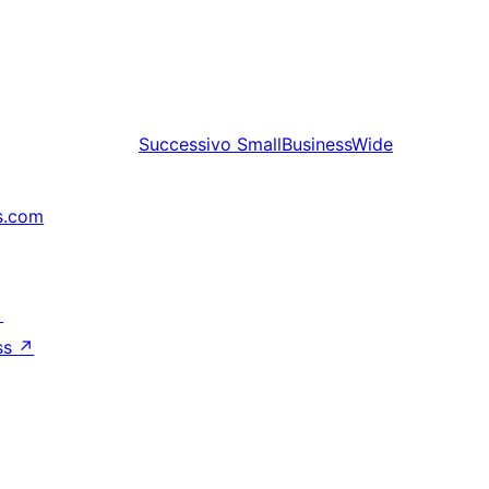
Successivo
SmallBusinessWide
s.com
↗
ss
↗