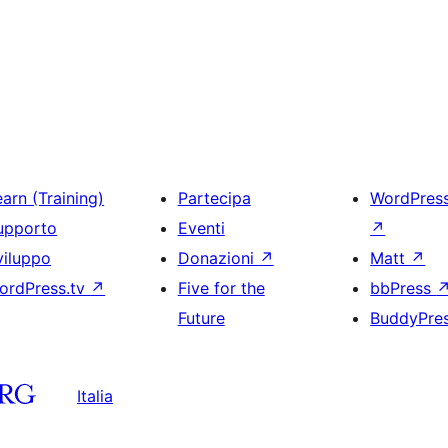
arn (Training)
Partecipa
WordPres
upporto
Eventi
↗
viluppo
Donazioni
↗
Matt
↗
ordPress.tv
↗
Five for the
bbPress
Future
BuddyPre
Italia