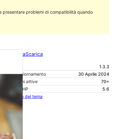
 presentare problemi di compatibilità quando
Anteprima
Scarica
Versione
1.3.3
Ultimo aggiornamento
30 Aprile 2024
Installazioni attive
70+
Versione PHP
5.6
Homepage del tema