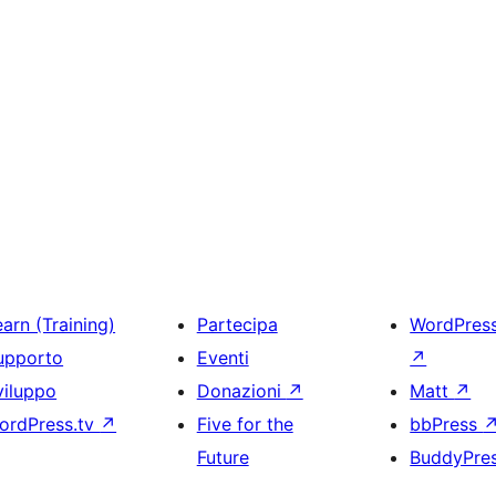
arn (Training)
Partecipa
WordPres
upporto
Eventi
↗
viluppo
Donazioni
↗
Matt
↗
ordPress.tv
↗
Five for the
bbPress
Future
BuddyPre