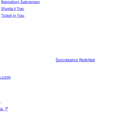
Repository Subversion
Sfoglia il Trac
Ticket in Trac
Successivo
Nokhbe
s.com
↗
ss
↗