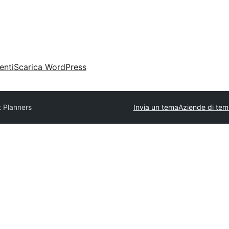
enti
Scarica WordPress
 Planners
Invia un tema
Aziende di tem