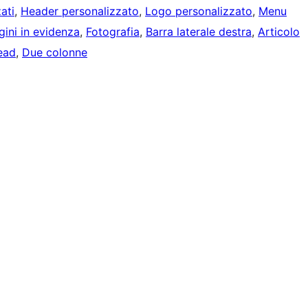
ati
, 
Header personalizzato
, 
Logo personalizzato
, 
Menu
ini in evidenza
, 
Fotografia
, 
Barra laterale destra
, 
Articolo
ead
, 
Due colonne