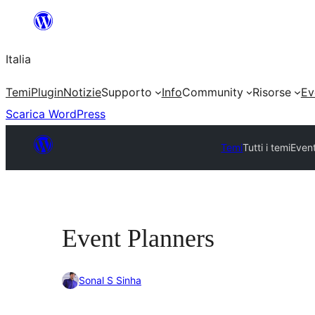
Vai
al
Italia
contenuto
Temi
Plugin
Notizie
Supporto
Info
Community
Risorse
Ev
Scarica WordPress
Temi
Tutti i temi
Event
Event Planners
Sonal S Sinha