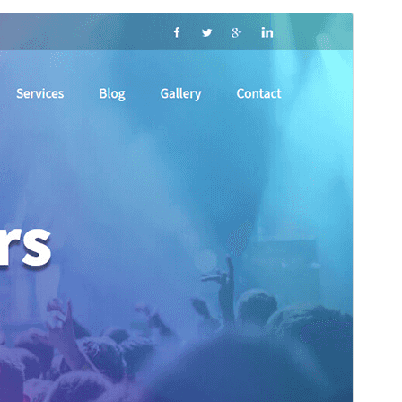
Tema commerciale
Questo tema è gratuito, ma offre aggiornamenti e
supporto addizionali a pagamento.
Vai al supporto
Anteprima
Scarica
Versione
2.1
Ultimo aggiornamento
5 Marzo 2026
Installazioni attive
100+
Versione WordPress
5.3
Versione PHP
5.6
Homepage del tema