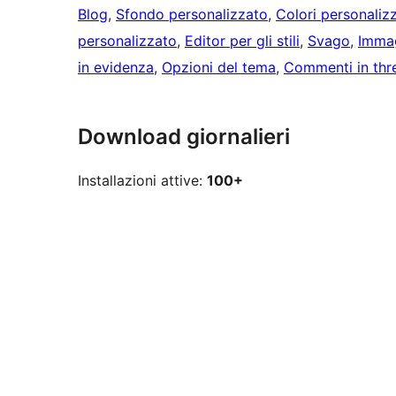
Blog
, 
Sfondo personalizzato
, 
Colori personalizz
personalizzato
, 
Editor per gli stili
, 
Svago
, 
Immag
in evidenza
, 
Opzioni del tema
, 
Commenti in thr
Download giornalieri
Installazioni attive:
100+