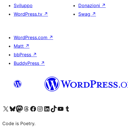
Sviluppo
Donazioni
↗
WordPress.tv
↗
Swag
↗
WordPress.com
↗
Matt
↗
bbPress
↗
BuddyPress
↗
Visita il nostro account X (ex Twitter)
Visita il nostro account Bluesky
Visita il nostro account Mastodon
Visita il nostro account Threads
Visita la nostra pagina Facebook
Visita il nostro account Instagram
Visita il nostro account LinkedIn
Visita il nostro account TikTok
Visita il nostro canale YouTube
Visita il nostro account Tumblr
Code is Poetry.