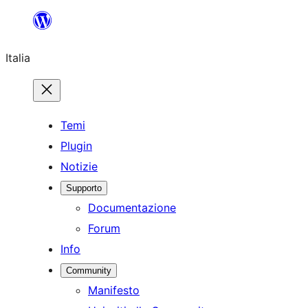
Vai
al
Italia
contenuto
Temi
Plugin
Notizie
Supporto
Documentazione
Forum
Info
Community
Manifesto