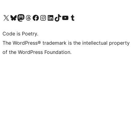
Visita il nostro account X (ex Twitter)
Visita il nostro account Bluesky
Visita il nostro account Mastodon
Visita il nostro account Threads
Visita la nostra pagina Facebook
Visita il nostro account Instagram
Visita il nostro account LinkedIn
Visita il nostro account TikTok
Visita il nostro canale YouTube
Visita il nostro account Tumblr
Code is Poetry.
The WordPress® trademark is the intellectual property
of the WordPress Foundation.