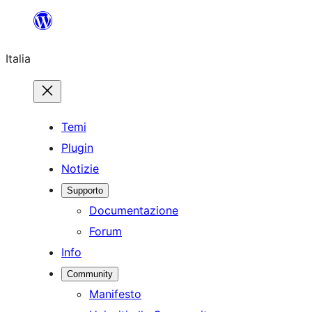
Vai
al
Italia
contenuto
Temi
Plugin
Notizie
Supporto
Documentazione
Forum
Info
Community
Manifesto