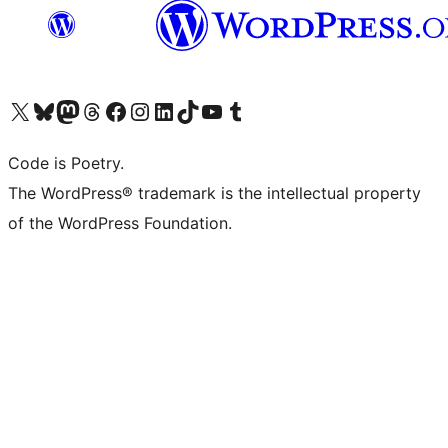
Visita il nostro account X (ex Twitter)
Visita il nostro account Bluesky
Visita il nostro account Mastodon
Visita il nostro account Threads
Visita la nostra pagina Facebook
Visita il nostro account Instagram
Visita il nostro account LinkedIn
Visita il nostro account TikTok
Visita il nostro canale YouTube
Visita il nostro account Tumblr
Code is Poetry.
The WordPress® trademark is the intellectual property
of the WordPress Foundation.