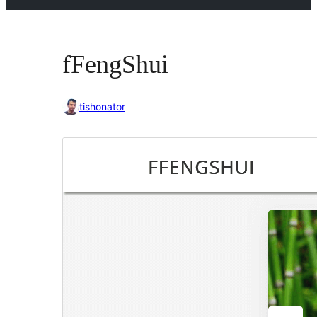
fFengShui
tishonator