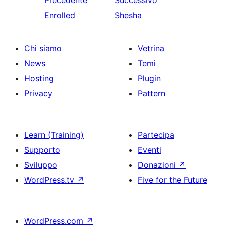
Precedente
Successivo
Enrolled
Shesha
Chi siamo
Vetrina
News
Temi
Hosting
Plugin
Privacy
Pattern
Learn (Training)
Partecipa
Supporto
Eventi
Sviluppo
Donazioni
↗
WordPress.tv
↗
Five for the Future
WordPress.com
↗