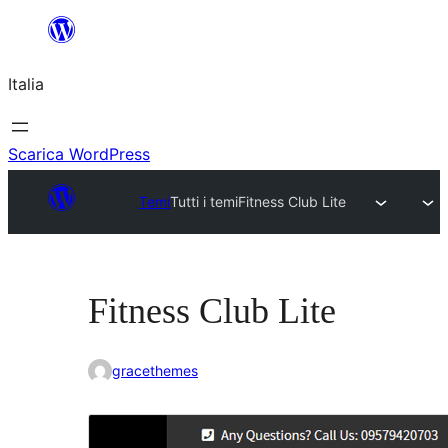
Vai
al
Italia
contenuto
Scarica WordPress
Temi
Tutti i temi
Fitness Club Lite
Fitness Club Lite
gracethemes