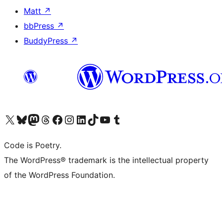
Matt
↗
bbPress
↗
BuddyPress
↗
Visita il nostro account X (ex Twitter)
Visita il nostro account Bluesky
Visita il nostro account Mastodon
Visita il nostro account Threads
Visita la nostra pagina Facebook
Visita il nostro account Instagram
Visita il nostro account LinkedIn
Visita il nostro account TikTok
Visita il nostro canale YouTube
Visita il nostro account Tumblr
Code is Poetry.
The WordPress® trademark is the intellectual property
of the WordPress Foundation.