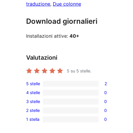
traduzione
, 
Due colonne
Download giornalieri
Installazioni attive:
40+
Valutazioni
5
su 5 stelle.
5 stelle
2
2
4 stelle
0
recensioni
0
3 stelle
0
a
recensioni
0
5-
2 stelle
0
a
recensioni
0
stelle
4-
1 stella
0
a
recensioni
0
stelle
3-
a
recensioni