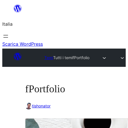
Vai
al
Italia
contenuto
Scarica WordPress
Temi
Tutti i temi
fPortfolio
fPortfolio
tishonator