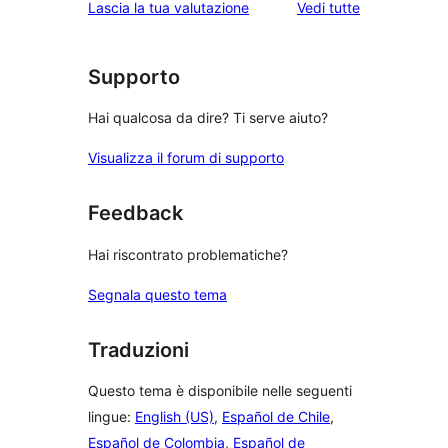
le
Lascia la tua valutazione
Vedi tutte
stelle
2-
a
recensioni
stelle
1-
stelle
Supporto
Hai qualcosa da dire? Ti serve aiuto?
Visualizza il forum di supporto
Feedback
Hai riscontrato problematiche?
Segnala questo tema
Traduzioni
Questo tema è disponibile nelle seguenti
lingue:
English (US)
,
Español de Chile
,
Español de Colombia
,
Español de