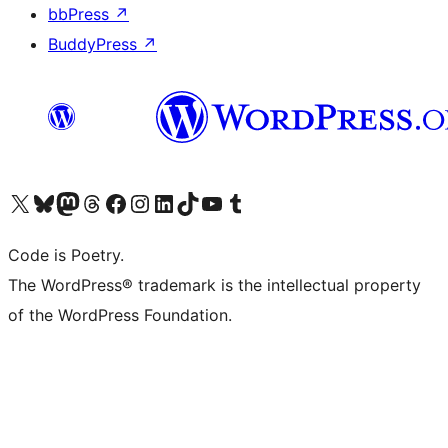
bbPress
↗
BuddyPress
↗
Visita il nostro account X (ex Twitter)
Visita il nostro account Bluesky
Visita il nostro account Mastodon
Visita il nostro account Threads
Visita la nostra pagina Facebook
Visita il nostro account Instagram
Visita il nostro account LinkedIn
Visita il nostro account TikTok
Visita il nostro canale YouTube
Visita il nostro account Tumblr
Code is Poetry.
The WordPress® trademark is the intellectual property
of the WordPress Foundation.