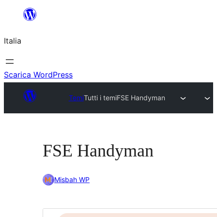
Vai
al
Italia
contenuto
Scarica WordPress
Temi
Tutti i temi
FSE Handyman
FSE Handyman
Misbah WP