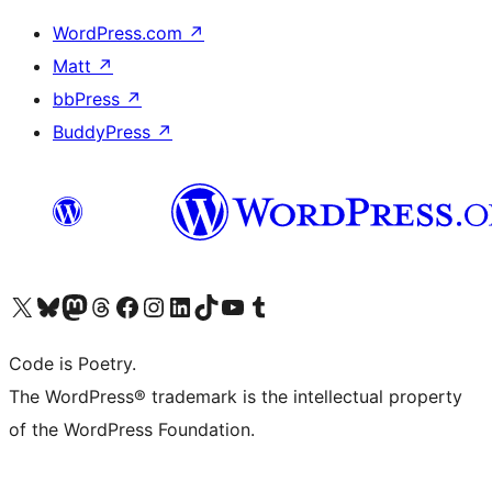
WordPress.com
↗
Matt
↗
bbPress
↗
BuddyPress
↗
Visita il nostro account X (ex Twitter)
Visita il nostro account Bluesky
Visita il nostro account Mastodon
Visita il nostro account Threads
Visita la nostra pagina Facebook
Visita il nostro account Instagram
Visita il nostro account LinkedIn
Visita il nostro account TikTok
Visita il nostro canale YouTube
Visita il nostro account Tumblr
Code is Poetry.
The WordPress® trademark is the intellectual property
of the WordPress Foundation.