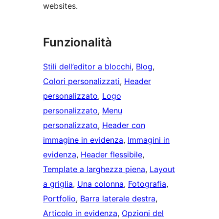
websites.
Funzionalità
Stili dell’editor a blocchi
, 
Blog
, 
Colori personalizzati
, 
Header
personalizzato
, 
Logo
personalizzato
, 
Menu
personalizzato
, 
Header con
immagine in evidenza
, 
Immagini in
evidenza
, 
Header flessibile
, 
Template a larghezza piena
, 
Layout
a griglia
, 
Una colonna
, 
Fotografia
, 
Portfolio
, 
Barra laterale destra
, 
Articolo in evidenza
, 
Opzioni del