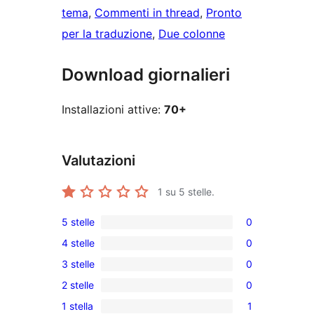
tema
, 
Commenti in thread
, 
Pronto
per la traduzione
, 
Due colonne
Download giornalieri
Installazioni attive:
70+
Valutazioni
1
su 5 stelle.
5 stelle
0
0
4 stelle
0
recensioni
0
3 stelle
0
a
recensioni
0
5-
2 stelle
0
a
recensioni
0
stelle
4-
1 stella
1
a
recensioni
1