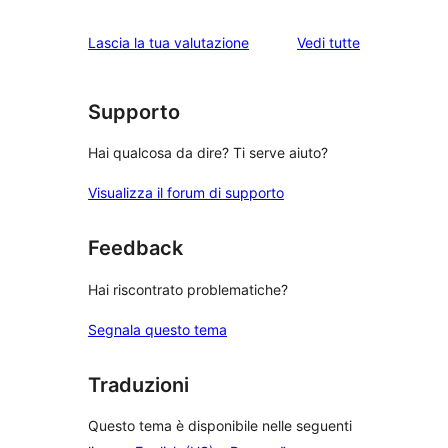
stelle
3-
a
1-
le
Lascia la tua valutazione
Vedi tutte
stelle
2-
recensioni
recensioni
stelle
a
stelle
Supporto
Hai qualcosa da dire? Ti serve aiuto?
Visualizza il forum di supporto
Feedback
Hai riscontrato problematiche?
Segnala questo tema
Traduzioni
Questo tema è disponibile nelle seguenti