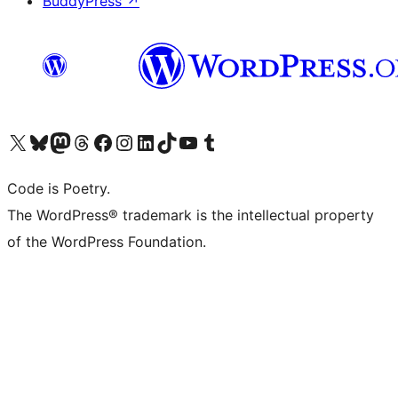
BuddyPress
↗
Visita il nostro account X (ex Twitter)
Visita il nostro account Bluesky
Visita il nostro account Mastodon
Visita il nostro account Threads
Visita la nostra pagina Facebook
Visita il nostro account Instagram
Visita il nostro account LinkedIn
Visita il nostro account TikTok
Visita il nostro canale YouTube
Visita il nostro account Tumblr
Code is Poetry.
The WordPress® trademark is the intellectual property
of the WordPress Foundation.