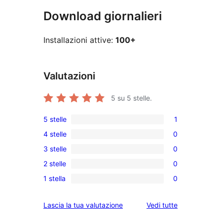
Download giornalieri
Installazioni attive:
100+
Valutazioni
5
su 5 stelle.
5 stelle
1
1
4 stelle
0
5-
0
3 stelle
0
recensioni
recensioni
0
a
2 stelle
0
a
recensioni
0
stelle
4-
1 stella
0
a
recensioni
0
stelle
3-
a
recensioni
le
Lascia la tua valutazione
Vedi tutte
stelle
2-
a
recensioni
stelle