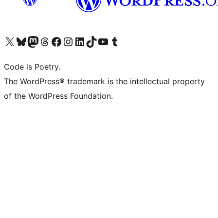
Visita il nostro account X (ex Twitter)
Visita il nostro account Bluesky
Visita il nostro account Mastodon
Visita il nostro account Threads
Visita la nostra pagina Facebook
Visita il nostro account Instagram
Visita il nostro account LinkedIn
Visita il nostro account TikTok
Visita il nostro canale YouTube
Visita il nostro account Tumblr
Code is Poetry.
The WordPress® trademark is the intellectual property
of the WordPress Foundation.