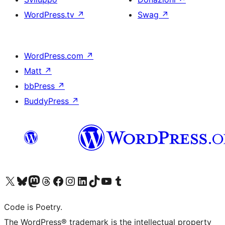
WordPress.tv
↗
Swag
↗
WordPress.com
↗
Matt
↗
bbPress
↗
BuddyPress
↗
Visita il nostro account X (ex Twitter)
Visita il nostro account Bluesky
Visita il nostro account Mastodon
Visita il nostro account Threads
Visita la nostra pagina Facebook
Visita il nostro account Instagram
Visita il nostro account LinkedIn
Visita il nostro account TikTok
Visita il nostro canale YouTube
Visita il nostro account Tumblr
Code is Poetry.
The WordPress® trademark is the intellectual property