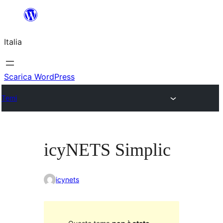
Vai
al
Italia
contenuto
Scarica WordPress
Temi
icyNETS Simplic
icynets