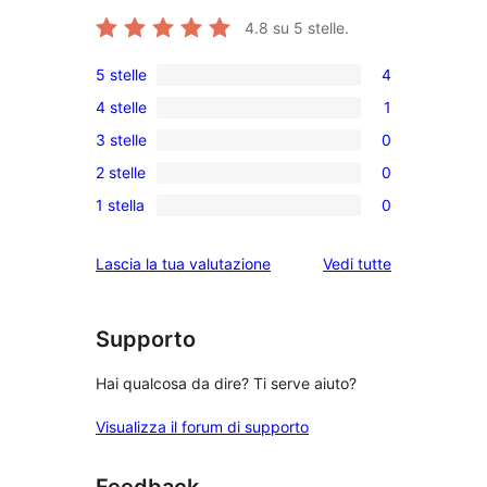
4.8
su 5 stelle.
5 stelle
4
4
4 stelle
1
recensioni
1
3 stelle
0
a
4-
0
5-
2 stelle
0
recensioni
recensioni
0
stelle
a
1 stella
0
a
recensioni
0
stelle
3-
a
recensioni
le
Lascia la tua valutazione
Vedi tutte
stelle
2-
a
recensioni
stelle
1-
stelle
Supporto
Hai qualcosa da dire? Ti serve aiuto?
Visualizza il forum di supporto