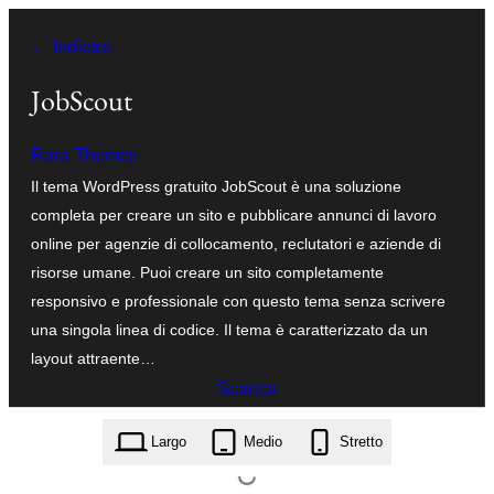
Vai
← Indietro
al
contenuto
JobScout
Rara Themes
Il tema WordPress gratuito JobScout è una soluzione
completa per creare un sito e pubblicare annunci di lavoro
online per agenzie di collocamento, reclutatori e aziende di
risorse umane. Puoi creare un sito completamente
responsivo e professionale con questo tema senza scrivere
una singola linea di codice. Il tema è caratterizzato da un
layout attraente…
Scarica
jobscout.1.1.9.zip
Largo
Medio
Stretto