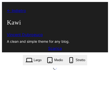
Vai
← Indietro
al
contenuto
Kawi
Vincent Dubroeucq
A clean and simple theme for any blog.
Scarica
kawi.1.4.3.zip
Largo
Medio
Stretto