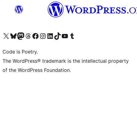
Visita il nostro account X (ex Twitter)
Visita il nostro account Bluesky
Visita il nostro account Mastodon
Visita il nostro account Threads
Visita la nostra pagina Facebook
Visita il nostro account Instagram
Visita il nostro account LinkedIn
Visita il nostro account TikTok
Visita il nostro canale YouTube
Visita il nostro account Tumblr
Code is Poetry.
The WordPress® trademark is the intellectual property
of the WordPress Foundation.