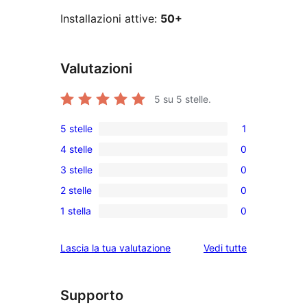
Installazioni attive:
50+
Valutazioni
5
su 5 stelle.
5 stelle
1
1
4 stelle
0
5-
0
3 stelle
0
recensioni
recensioni
0
a
2 stelle
0
a
recensioni
0
stelle
4-
1 stella
0
a
recensioni
0
stelle
3-
a
recensioni
le
Lascia la tua valutazione
Vedi tutte
stelle
2-
a
recensioni
stelle
1-
stelle
Supporto