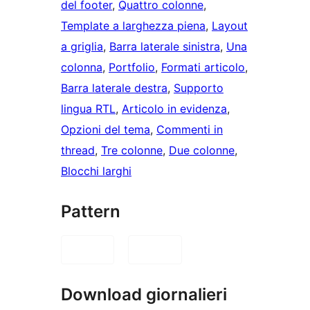
del footer
, 
Quattro colonne
, 
Template a larghezza piena
, 
Layout
a griglia
, 
Barra laterale sinistra
, 
Una
colonna
, 
Portfolio
, 
Formati articolo
, 
Barra laterale destra
, 
Supporto
lingua RTL
, 
Articolo in evidenza
, 
Opzioni del tema
, 
Commenti in
thread
, 
Tre colonne
, 
Due colonne
, 
Blocchi larghi
Pattern
Download giornalieri