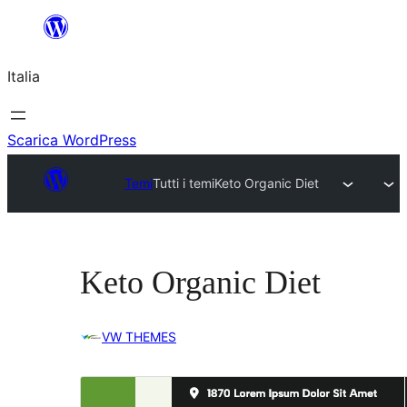
Vai
al
Italia
contenuto
Scarica WordPress
Temi
Tutti i temi
Keto Organic Diet
Keto Organic Diet
VW THEMES