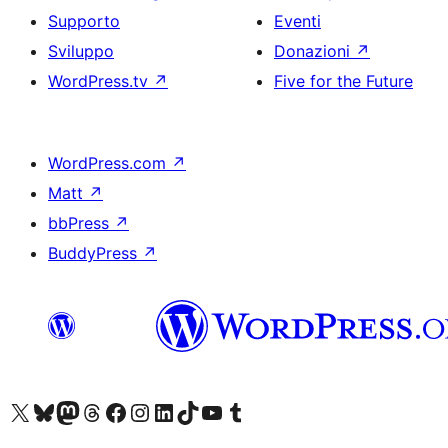
Supporto
Eventi
Sviluppo
Donazioni
↗
WordPress.tv
↗
Five for the Future
WordPress.com
↗
Matt
↗
bbPress
↗
BuddyPress
↗
Visita il nostro account X (ex Twitter)
Visita il nostro account Bluesky
Visita il nostro account Mastodon
Visita il nostro account Threads
Visita la nostra pagina Facebook
Visita il nostro account Instagram
Visita il nostro account LinkedIn
Visita il nostro account TikTok
Visita il nostro canale YouTube
Visita il nostro account Tumblr