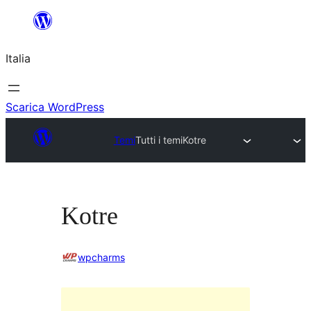
Vai
al
Italia
contenuto
Scarica WordPress
Temi
Tutti i temi
Kotre
Kotre
wpcharms