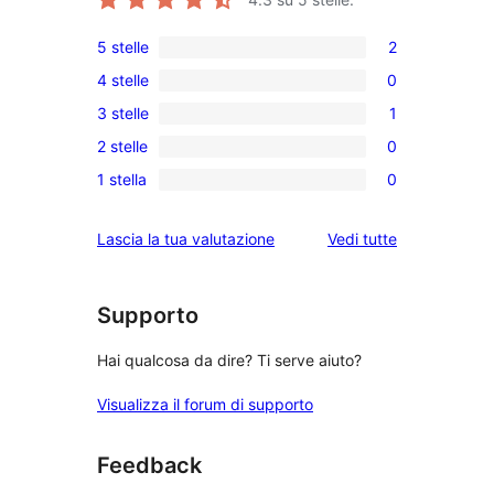
5 stelle
2
2
4 stelle
0
recensioni
0
3 stelle
1
a
recensioni
1
5-
2 stelle
0
a
3-
0
stelle
4-
1 stella
0
recensioni
recensioni
0
stelle
a
a
recensioni
le
Lascia la tua valutazione
Vedi tutte
stelle
2-
a
recensioni
stelle
1-
stelle
Supporto
Hai qualcosa da dire? Ti serve aiuto?
Visualizza il forum di supporto
Feedback