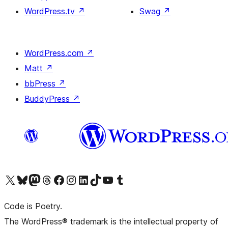
WordPress.tv
↗
Swag
↗
WordPress.com
↗
Matt
↗
bbPress
↗
BuddyPress
↗
Visita il nostro account X (ex Twitter)
Visita il nostro account Bluesky
Visita il nostro account Mastodon
Visita il nostro account Threads
Visita la nostra pagina Facebook
Visita il nostro account Instagram
Visita il nostro account LinkedIn
Visita il nostro account TikTok
Visita il nostro canale YouTube
Visita il nostro account Tumblr
Code is Poetry.
The WordPress® trademark is the intellectual property of