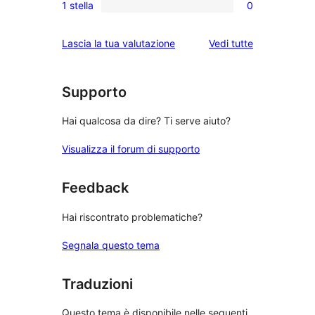
stelle
4-
1 stella
0
a
recensioni
0
stelle
3-
a
recensioni
le
Lascia la tua valutazione
Vedi tutte
stelle
2-
a
recensioni
stelle
1-
stelle
Supporto
Hai qualcosa da dire? Ti serve aiuto?
Visualizza il forum di supporto
Feedback
Hai riscontrato problematiche?
Segnala questo tema
Traduzioni
Questo tema è disponibile nelle seguenti