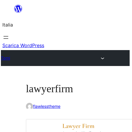
Vai
al
Italia
contenuto
Scarica WordPress
Temi
lawyerfirm
flawlesstheme