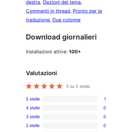
destra
, 
Opzioni del tema
, 
Commenti in thread
, 
Pronto per la
traduzione
, 
Due colonne
Download giornalieri
Installazioni attive:
100+
Valutazioni
5
su 5 stelle.
5 stelle
1
1
4 stelle
0
5-
0
3 stelle
0
recensioni
recensioni
0
a
2 stelle
0
a
recensioni
0