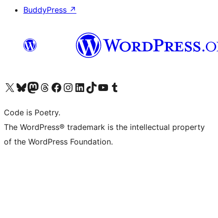
BuddyPress
↗
Visita il nostro account X (ex Twitter)
Visita il nostro account Bluesky
Visita il nostro account Mastodon
Visita il nostro account Threads
Visita la nostra pagina Facebook
Visita il nostro account Instagram
Visita il nostro account LinkedIn
Visita il nostro account TikTok
Visita il nostro canale YouTube
Visita il nostro account Tumblr
Code is Poetry.
The WordPress® trademark is the intellectual property
of the WordPress Foundation.