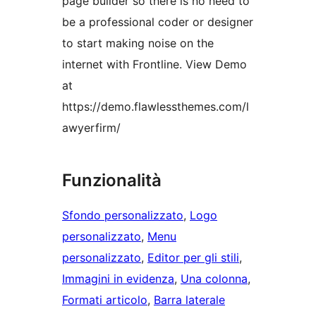
page builder so there is no need to
be a professional coder or designer
to start making noise on the
internet with Frontline. View Demo
at
https://demo.flawlessthemes.com/l
awyerfirm/
Funzionalità
Sfondo personalizzato
, 
Logo
personalizzato
, 
Menu
personalizzato
, 
Editor per gli stili
, 
Immagini in evidenza
, 
Una colonna
, 
Formati articolo
, 
Barra laterale