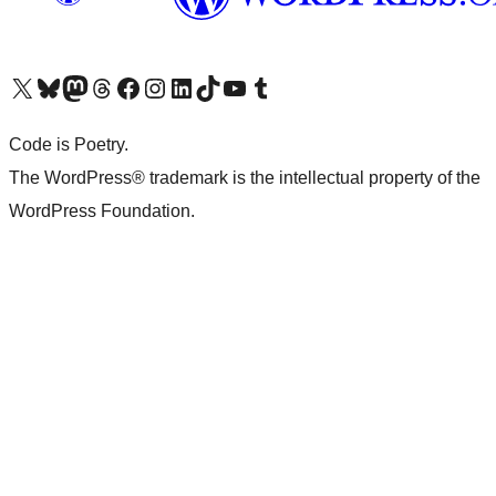
Visita il nostro account X (ex Twitter)
Visita il nostro account Bluesky
Visita il nostro account Mastodon
Visita il nostro account Threads
Visita la nostra pagina Facebook
Visita il nostro account Instagram
Visita il nostro account LinkedIn
Visita il nostro account TikTok
Visita il nostro canale YouTube
Visita il nostro account Tumblr
Code is Poetry.
The WordPress® trademark is the intellectual property of the
WordPress Foundation.