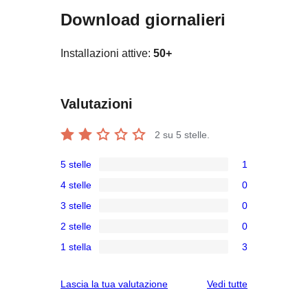
Download giornalieri
Installazioni attive:
50+
Valutazioni
2
su 5 stelle.
5 stelle
1
1
4 stelle
0
5-
0
3 stelle
0
recensioni
recensioni
0
a
2 stelle
0
a
recensioni
0
stelle
4-
1 stella
3
a
recensioni
3
stelle
3-
a
recensioni
le
Lascia la tua valutazione
Vedi tutte
stelle
2-
a
recensioni
stelle