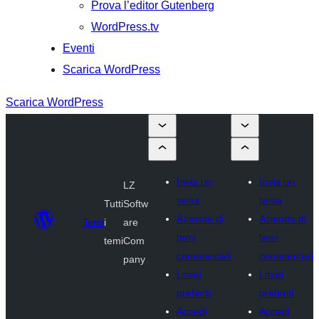
Prova l’editor Gutenberg
WordPress.tv
Eventi
Scarica WordPress
Scarica WordPress
Invia un
Invia un
LZ
tema
tema
Tutti
Softw
Aziende di
Aziende di
Temi
i
are
temi
temi
temi
Com
commerciali
commerciali
pany
I miei
I miei
preferiti
preferiti
Accedi
Accedi