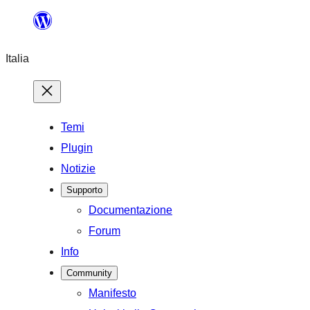
Vai
al
Italia
contenuto
Temi
Plugin
Notizie
Supporto
Documentazione
Forum
Info
Community
Manifesto