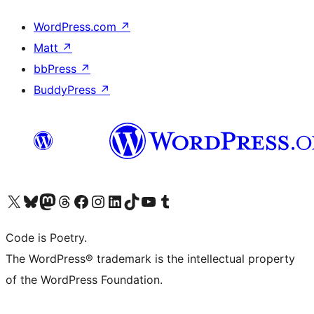
WordPress.com
↗
Matt
↗
bbPress
↗
BuddyPress
↗
Visita il nostro account X (ex Twitter)
Visita il nostro account Bluesky
Visita il nostro account Mastodon
Visita il nostro account Threads
Visita la nostra pagina Facebook
Visita il nostro account Instagram
Visita il nostro account LinkedIn
Visita il nostro account TikTok
Visita il nostro canale YouTube
Visita il nostro account Tumblr
Code is Poetry.
The WordPress® trademark is the intellectual property
of the WordPress Foundation.