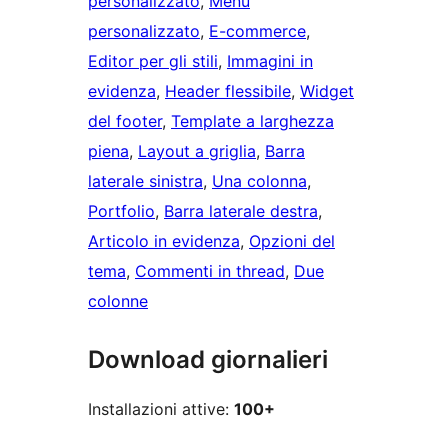
personalizzato
, 
Menu
personalizzato
, 
E-commerce
, 
Editor per gli stili
, 
Immagini in
evidenza
, 
Header flessibile
, 
Widget
del footer
, 
Template a larghezza
piena
, 
Layout a griglia
, 
Barra
laterale sinistra
, 
Una colonna
, 
Portfolio
, 
Barra laterale destra
, 
Articolo in evidenza
, 
Opzioni del
tema
, 
Commenti in thread
, 
Due
colonne
Download giornalieri
Installazioni attive:
100+