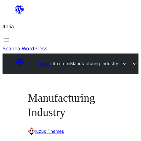
Vai
al
Italia
contenuto
Scarica WordPress
Temi
Tutti i temi
Manufacturing Industry
Manufacturing
Industry
luzuk Themes