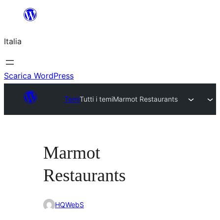
Vai
al
Italia
contenuto
Scarica WordPress
Temi
Tutti i temi
Marmot Restaurants
Marmot
Restaurants
HQWebS