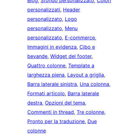
Blog
, 
Sfondo personalizzato
, 
Colori
personalizzati
, 
Header
personalizzato
, 
Logo
personalizzato
, 
Menu
personalizzato
, 
E-commerce
, 
Immagini in evidenza
, 
Cibo e
bevande
, 
Widget del footer
, 
Quattro colonne
, 
Template a
larghezza piena
, 
Layout a griglia
, 
Barra laterale sinistra
, 
Una colonna
, 
Formati articolo
, 
Barra laterale
destra
, 
Opzioni del tema
, 
Commenti in thread
, 
Tre colonne
, 
Pronto per la traduzione
, 
Due
colonne