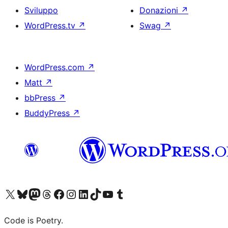
Sviluppo
Donazioni
↗
WordPress.tv
↗
Swag
↗
WordPress.com
↗
Matt
↗
bbPress
↗
BuddyPress
↗
Visita il nostro account X (ex Twitter)
Visita il nostro account Bluesky
Visita il nostro account Mastodon
Visita il nostro account Threads
Visita la nostra pagina Facebook
Visita il nostro account Instagram
Visita il nostro account LinkedIn
Visita il nostro account TikTok
Visita il nostro canale YouTube
Visita il nostro account Tumblr
Code is Poetry.