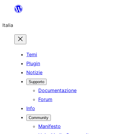
Vai
al
Italia
contenuto
Temi
Plugin
Notizie
Supporto
Documentazione
Forum
Info
Community
Manifesto