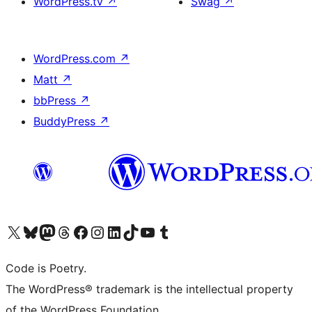
WordPress.tv
↗
Swag
↗
WordPress.com
↗
Matt
↗
bbPress
↗
BuddyPress
↗
Visita il nostro account X (ex Twitter)
Visita il nostro account Bluesky
Visita il nostro account Mastodon
Visita il nostro account Threads
Visita la nostra pagina Facebook
Visita il nostro account Instagram
Visita il nostro account LinkedIn
Visita il nostro account TikTok
Visita il nostro canale YouTube
Visita il nostro account Tumblr
Code is Poetry.
The WordPress® trademark is the intellectual property
of the WordPress Foundation.