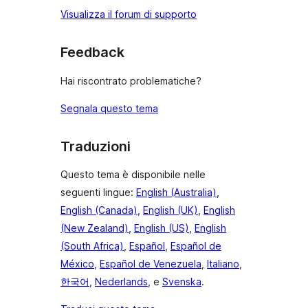
Visualizza il forum di supporto
Feedback
Hai riscontrato problematiche?
Segnala questo tema
Traduzioni
Questo tema è disponibile nelle
seguenti lingue:
English (Australia)
,
English (Canada)
,
English (UK)
,
English
(New Zealand)
,
English (US)
,
English
(South Africa)
,
Español
,
Español de
México
,
Español de Venezuela
,
Italiano
,
한국어
,
Nederlands
, e
Svenska
.