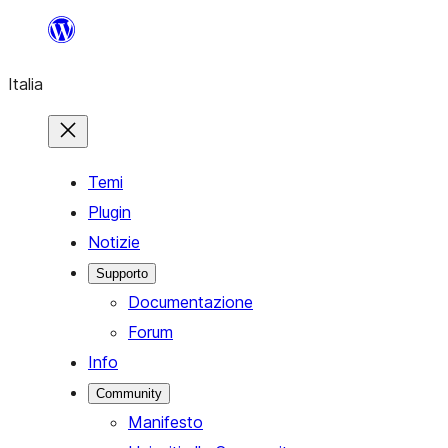
Vai
al
Italia
contenuto
Temi
Plugin
Notizie
Supporto
Documentazione
Forum
Info
Community
Manifesto