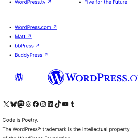
WordPress.tv
↗
Five for the Future
WordPress.com
↗
Matt
↗
bbPress
↗
BuddyPress
↗
Visita il nostro account X (ex Twitter)
Visita il nostro account Bluesky
Visita il nostro account Mastodon
Visita il nostro account Threads
Visita la nostra pagina Facebook
Visita il nostro account Instagram
Visita il nostro account LinkedIn
Visita il nostro account TikTok
Visita il nostro canale YouTube
Visita il nostro account Tumblr
Code is Poetry.
The WordPress® trademark is the intellectual property