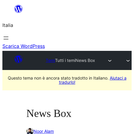
Vai
al
Italia
contenuto
Scarica WordPress
Temi
Tutti i temi
News Box
Questo tema non è ancora stato tradotto in Italiano.
Aiutaci a
tradurlo!
News Box
Noor Alam