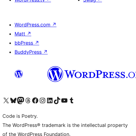
WordPress.com
↗
Matt
↗
bbPress
↗
BuddyPress
↗
Visita il nostro account X (ex Twitter)
Visita il nostro account Bluesky
Visita il nostro account Mastodon
Visita il nostro account Threads
Visita la nostra pagina Facebook
Visita il nostro account Instagram
Visita il nostro account LinkedIn
Visita il nostro account TikTok
Visita il nostro canale YouTube
Visita il nostro account Tumblr
Code is Poetry.
The WordPress® trademark is the intellectual property
of the WordPress Foundation.