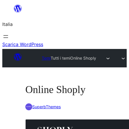
Vai
al
Italia
contenuto
Scarica WordPress
Temi
Tutti i temi
Online Shoply
Online Shoply
SuperbThemes