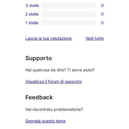
3 stelle
0
a
recensioni
0
5-
2 stelle
0
a
recensioni
0
stelle
4-
1 stella
0
a
recensioni
0
stelle
3-
a
recensioni
le
Lascia la tua valutazione
Vedi tutte
stelle
2-
a
recensioni
stelle
1-
stelle
Supporto
Hai qualcosa da dire? Ti serve aiuto?
Visualizza il forum di supporto
Feedback
Hai riscontrato problematiche?
Segnala questo tema