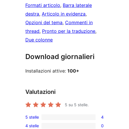
Formati articolo
, 
Barra laterale
destra
, 
Articolo in evidenza
, 
Opzioni del tema
, 
Commenti in
thread
, 
Pronto per la traduzione
, 
Due colonne
Download giornalieri
Installazioni attive:
100+
Valutazioni
5
su 5 stelle.
5 stelle
4
4
4 stelle
0
recensioni
0