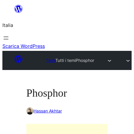
Vai
al
Italia
contenuto
Scarica WordPress
Temi
Tutti i temi
Phosphor
Phosphor
Hassan Akhtar