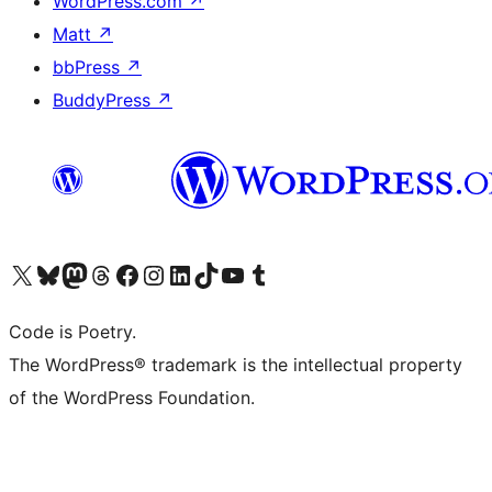
WordPress.com
↗
Matt
↗
bbPress
↗
BuddyPress
↗
Visita il nostro account X (ex Twitter)
Visita il nostro account Bluesky
Visita il nostro account Mastodon
Visita il nostro account Threads
Visita la nostra pagina Facebook
Visita il nostro account Instagram
Visita il nostro account LinkedIn
Visita il nostro account TikTok
Visita il nostro canale YouTube
Visita il nostro account Tumblr
Code is Poetry.
The WordPress® trademark is the intellectual property
of the WordPress Foundation.