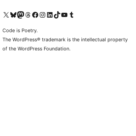
Visita il nostro account X (ex Twitter)
Visita il nostro account Bluesky
Visita il nostro account Mastodon
Visita il nostro account Threads
Visita la nostra pagina Facebook
Visita il nostro account Instagram
Visita il nostro account LinkedIn
Visita il nostro account TikTok
Visita il nostro canale YouTube
Visita il nostro account Tumblr
Code is Poetry.
The WordPress® trademark is the intellectual property
of the WordPress Foundation.