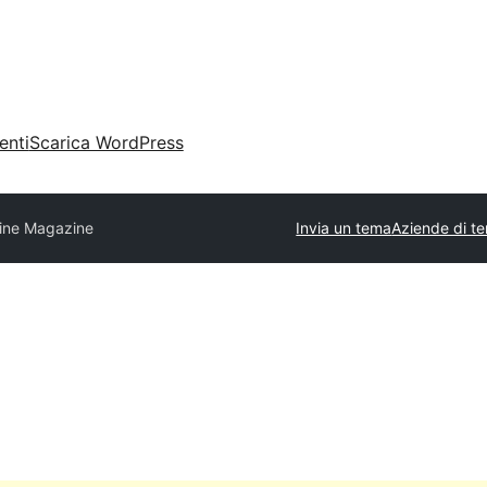
enti
Scarica WordPress
ine Magazine
Invia un tema
Aziende di t