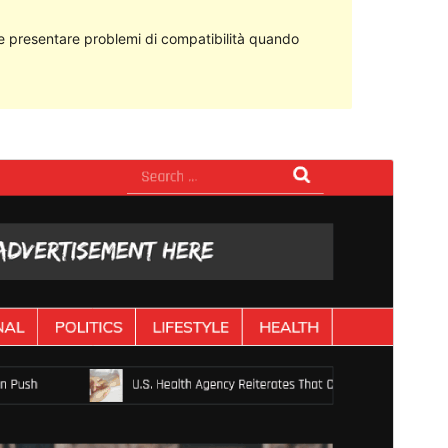
 presentare problemi di compatibilità quando
Anteprima
Scarica
Questo è un tema child di
Presazine
.
Versione
1.0.0
Ultimo aggiornamento
4 Novembre 2022
Installazioni attive
30+
Versione PHP
5.6
Homepage del tema