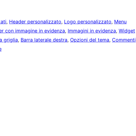
ati
, 
Header personalizzato
, 
Logo personalizzato
, 
Menu
r con immagine in evidenza
, 
Immagini in evidenza
, 
Widget
 griglia
, 
Barra laterale destra
, 
Opzioni del tema
, 
Commenti
e