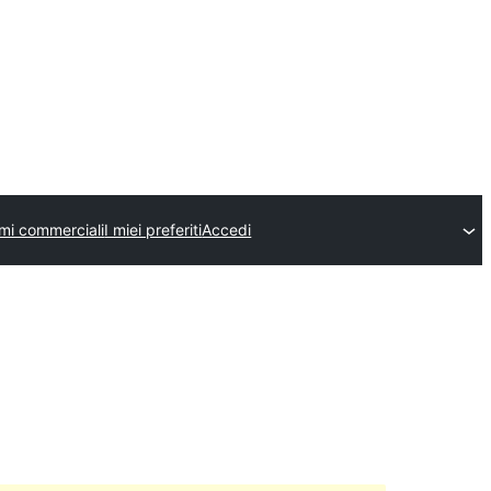
emi commerciali
I miei preferiti
Accedi