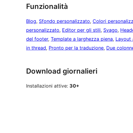
Funzionalità
Blog
, 
Sfondo personalizzato
, 
Colori personalizz
personalizzato
, 
Editor per gli stili
, 
Svago
, 
Heade
del footer
, 
Template a larghezza piena
, 
Layout a
in thread
, 
Pronto per la traduzione
, 
Due colonn
Download giornalieri
Installazioni attive:
30+