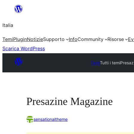
Vai
al
Italia
contenuto
Temi
Plugin
Notizie
Supporto
Info
Community
Risorse
Ev
Scarica WordPress
Temi
Tutti i temi
Presaz
Presazine Magazine
sensationaltheme