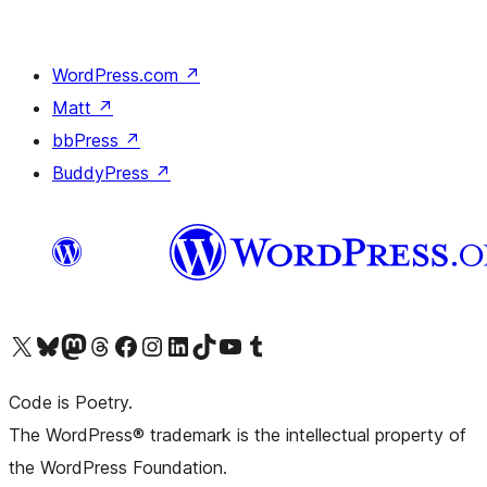
WordPress.com
↗
Matt
↗
bbPress
↗
BuddyPress
↗
Visita il nostro account X (ex Twitter)
Visita il nostro account Bluesky
Visita il nostro account Mastodon
Visita il nostro account Threads
Visita la nostra pagina Facebook
Visita il nostro account Instagram
Visita il nostro account LinkedIn
Visita il nostro account TikTok
Visita il nostro canale YouTube
Visita il nostro account Tumblr
Code is Poetry.
The WordPress® trademark is the intellectual property of
the WordPress Foundation.