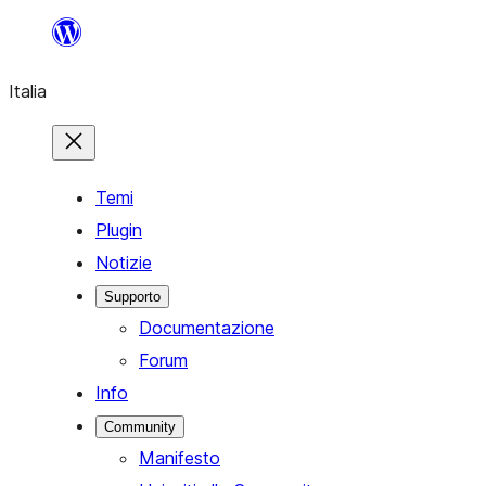
Vai
al
Italia
contenuto
Temi
Plugin
Notizie
Supporto
Documentazione
Forum
Info
Community
Manifesto