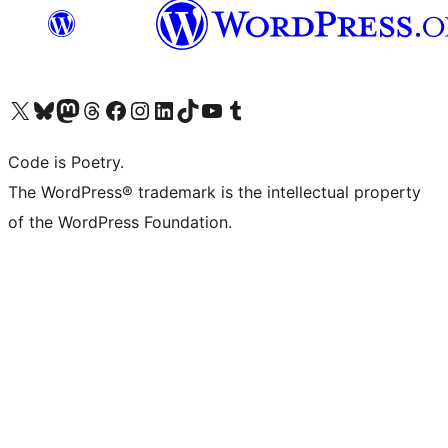
Visita il nostro account X (ex Twitter)
Visita il nostro account Bluesky
Visita il nostro account Mastodon
Visita il nostro account Threads
Visita la nostra pagina Facebook
Visita il nostro account Instagram
Visita il nostro account LinkedIn
Visita il nostro account TikTok
Visita il nostro canale YouTube
Visita il nostro account Tumblr
Code is Poetry.
The WordPress® trademark is the intellectual property
of the WordPress Foundation.