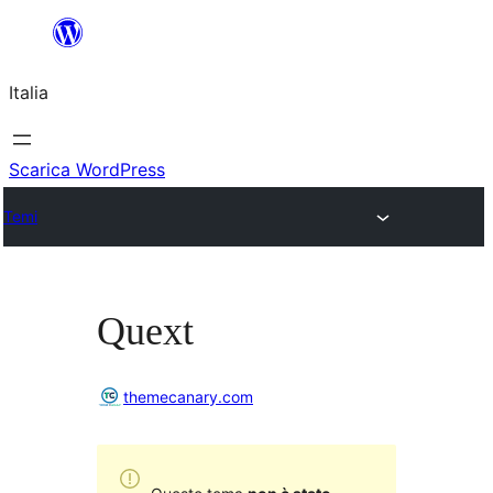
Vai
al
Italia
contenuto
Scarica WordPress
Temi
Quext
themecanary.com