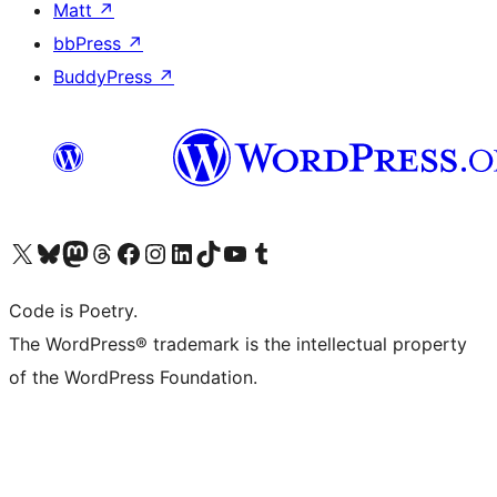
Matt
↗
bbPress
↗
BuddyPress
↗
Visita il nostro account X (ex Twitter)
Visita il nostro account Bluesky
Visita il nostro account Mastodon
Visita il nostro account Threads
Visita la nostra pagina Facebook
Visita il nostro account Instagram
Visita il nostro account LinkedIn
Visita il nostro account TikTok
Visita il nostro canale YouTube
Visita il nostro account Tumblr
Code is Poetry.
The WordPress® trademark is the intellectual property
of the WordPress Foundation.