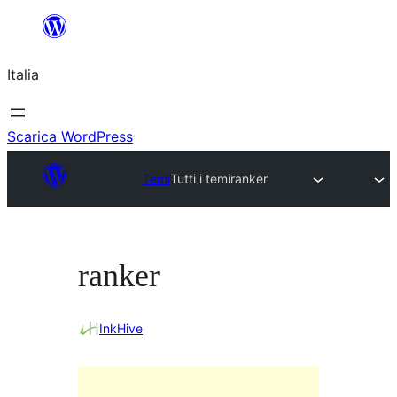
Vai
al
Italia
contenuto
Scarica WordPress
Temi
Tutti i temi
ranker
ranker
InkHive