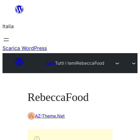
Vai
al
Italia
contenuto
Scarica WordPress
Temi
Tutti i temi
RebeccaFood
RebeccaFood
AZ-Theme.Net