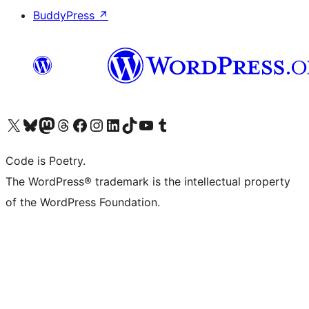
BuddyPress
↗
Visita il nostro account X (ex Twitter)
Visita il nostro account Bluesky
Visita il nostro account Mastodon
Visita il nostro account Threads
Visita la nostra pagina Facebook
Visita il nostro account Instagram
Visita il nostro account LinkedIn
Visita il nostro account TikTok
Visita il nostro canale YouTube
Visita il nostro account Tumblr
Code is Poetry.
The WordPress® trademark is the intellectual property
of the WordPress Foundation.