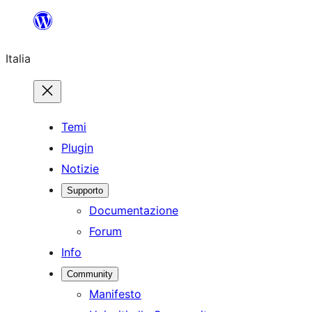
Vai
al
Italia
contenuto
Temi
Plugin
Notizie
Supporto
Documentazione
Forum
Info
Community
Manifesto