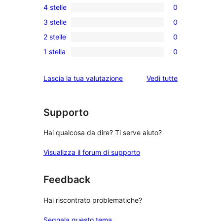
4 stelle
0
recensioni
0
3 stelle
0
a
recensioni
0
5-
2 stelle
0
a
recensioni
0
stelle
4-
1 stella
0
a
recensioni
0
stelle
3-
a
recensioni
le
Lascia la tua valutazione
Vedi tutte
stelle
2-
a
recensioni
stelle
1-
stelle
Supporto
Hai qualcosa da dire? Ti serve aiuto?
Visualizza il forum di supporto
Feedback
Hai riscontrato problematiche?
Segnala questo tema