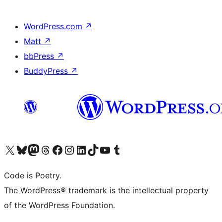
WordPress.com
↗
Matt
↗
bbPress
↗
BuddyPress
↗
Visita il nostro account X (ex Twitter)
Visita il nostro account Bluesky
Visita il nostro account Mastodon
Visita il nostro account Threads
Visita la nostra pagina Facebook
Visita il nostro account Instagram
Visita il nostro account LinkedIn
Visita il nostro account TikTok
Visita il nostro canale YouTube
Visita il nostro account Tumblr
Code is Poetry.
The WordPress® trademark is the intellectual property
of the WordPress Foundation.