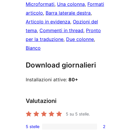
Microformati
, 
Una colonna
, 
Formati
articolo
, 
Barra laterale destra
, 
Articolo in evidenza
, 
Opzioni del
tema
, 
Commenti in thread
, 
Pronto
per la traduzione
, 
Due colonne
, 
Bianco
Download giornalieri
Installazioni attive:
80+
Valutazioni
5
su 5 stelle.
5 stelle
2
2