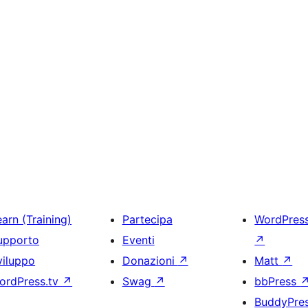
arn (Training)
Partecipa
WordPres
upporto
Eventi
↗
viluppo
Donazioni
↗
Matt
↗
ordPress.tv
↗
Swag
↗
bbPress
BuddyPre