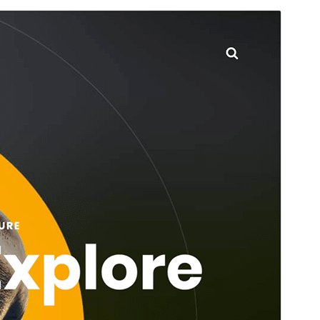
Anteprima
Scarica
Questo è un tema child di
ScapeShot
.
Versione
2.0
Ultimo aggiornamento
25 Maggio 2026
Installazioni attive
100+
Versione WordPress
5.9
Versione PHP
5.6
Homepage del tema