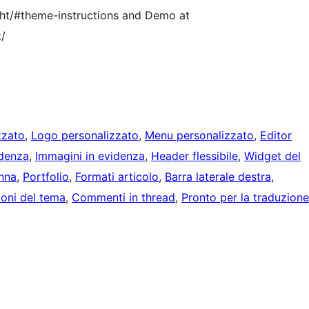
ht/#theme-instructions and Demo at
/
zzato
, 
Logo personalizzato
, 
Menu personalizzato
, 
Editor
idenza
, 
Immagini in evidenza
, 
Header flessibile
, 
Widget del
nna
, 
Portfolio
, 
Formati articolo
, 
Barra laterale destra
, 
oni del tema
, 
Commenti in thread
, 
Pronto per la traduzione