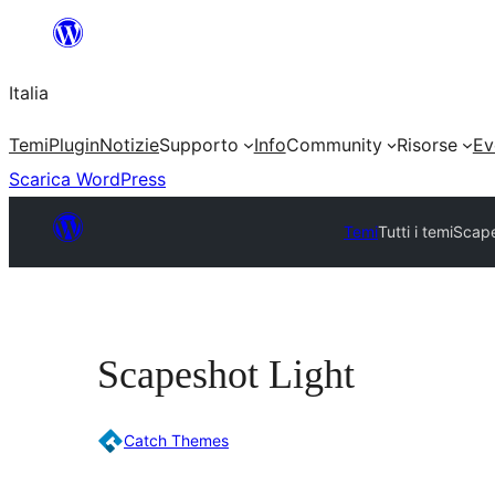
Vai
al
Italia
contenuto
Temi
Plugin
Notizie
Supporto
Info
Community
Risorse
Ev
Scarica WordPress
Temi
Tutti i temi
Scape
Scapeshot Light
Catch Themes