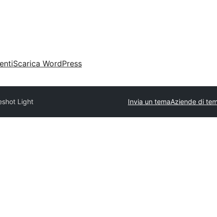
enti
Scarica WordPress
shot Light
Invia un tema
Aziende di tem