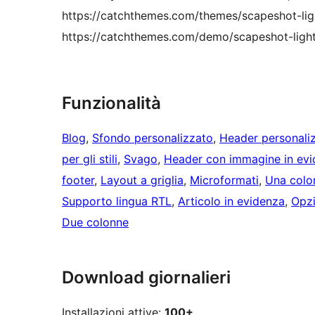
https://catchthemes.com/themes/scapeshot-lig
https://catchthemes.com/demo/scapeshot-light
Funzionalità
Blog
, 
Sfondo personalizzato
, 
Header personali
per gli stili
, 
Svago
, 
Header con immagine in ev
footer
, 
Layout a griglia
, 
Microformati
, 
Una colo
Supporto lingua RTL
, 
Articolo in evidenza
, 
Opzi
Due colonne
Download giornalieri
Installazioni attive:
100+