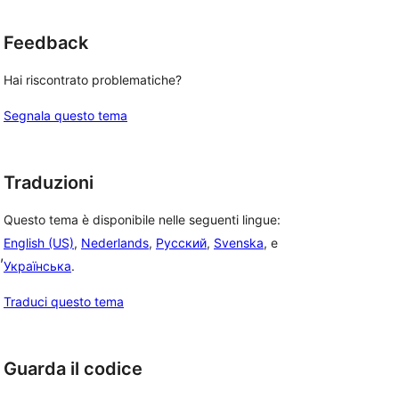
Feedback
Hai riscontrato problematiche?
Segnala questo tema
Traduzioni
Questo tema è disponibile nelle seguenti lingue:
English (US)
,
Nederlands
,
Русский
,
Svenska
, e
, 
Українська
.
Traduci questo tema
Guarda il codice