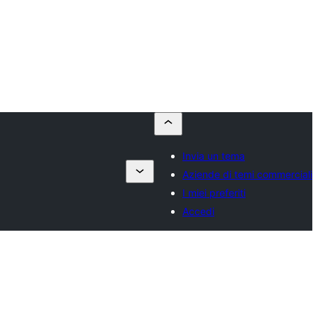
Invia un tema
Aziende di temi commerciali
I miei preferiti
Accedi