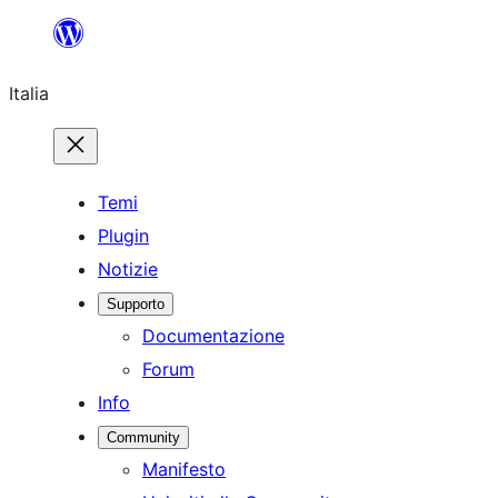
Vai
al
Italia
contenuto
Temi
Plugin
Notizie
Supporto
Documentazione
Forum
Info
Community
Manifesto