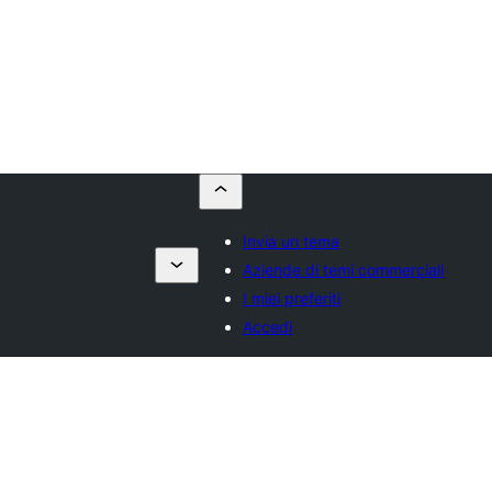
Invia un tema
Aziende di temi commerciali
I miei preferiti
Accedi