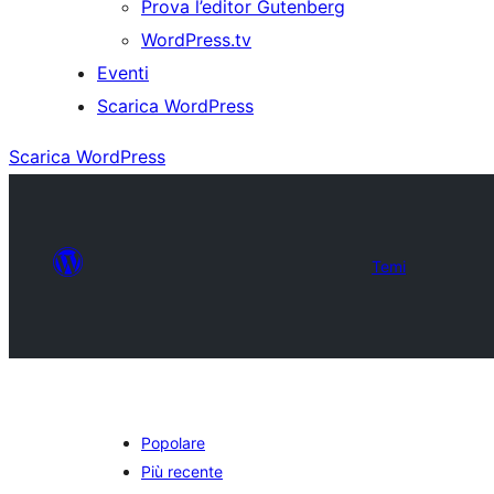
Prova l’editor Gutenberg
WordPress.tv
Eventi
Scarica WordPress
Scarica WordPress
Temi
Popolare
Più recente