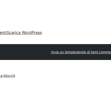
enti
Scarica WordPress
Invia un tema
Aziende di temi commer
 a blocchi