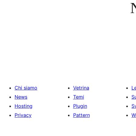
Chi siamo
Vetrina
Le
News
Temi
S
Hosting
Plugin
S
Privacy
Pattern
W