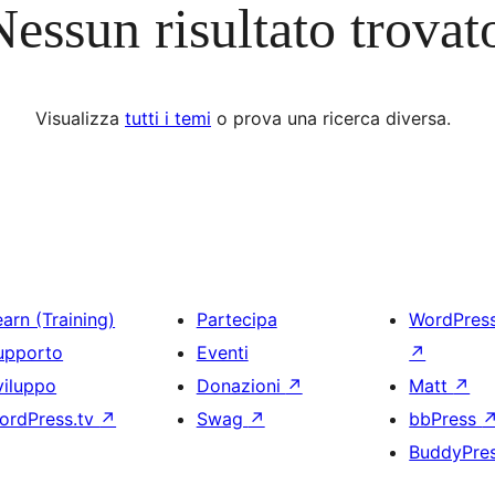
Nessun risultato trovat
Visualizza
tutti i temi
o prova una ricerca diversa.
arn (Training)
Partecipa
WordPres
upporto
Eventi
↗
viluppo
Donazioni
↗
Matt
↗
ordPress.tv
↗
Swag
↗
bbPress
BuddyPre