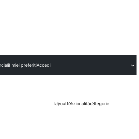
ciali
I miei preferiti
Accedi
layout
funzionalità
categorie