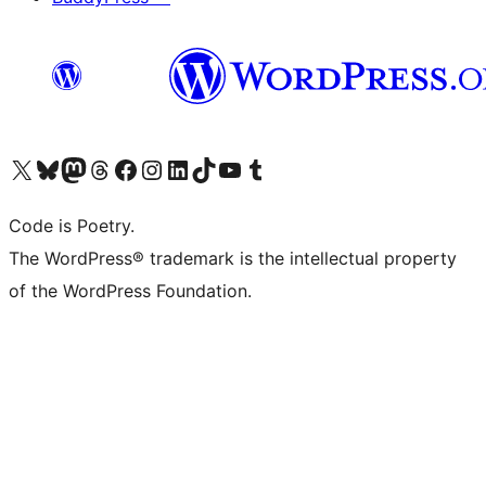
Visita il nostro account X (ex Twitter)
Visita il nostro account Bluesky
Visita il nostro account Mastodon
Visita il nostro account Threads
Visita la nostra pagina Facebook
Visita il nostro account Instagram
Visita il nostro account LinkedIn
Visita il nostro account TikTok
Visita il nostro canale YouTube
Visita il nostro account Tumblr
Code is Poetry.
The WordPress® trademark is the intellectual property
of the WordPress Foundation.