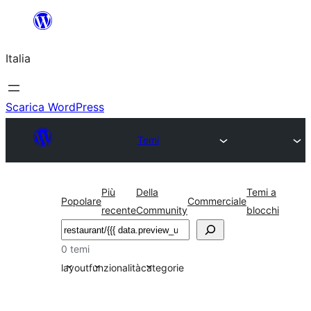
Vai
al
Italia
contenuto
Scarica WordPress
Temi
Più
Della
Temi a
Popolare
Commerciale
recente
Community
blocchi
Cerca
0 temi
layout
funzionalità
categorie