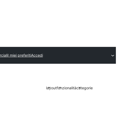
ciali
I miei preferiti
Accedi
layout
funzionalità
categorie