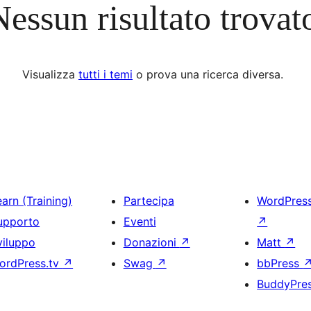
Nessun risultato trovat
Visualizza
tutti i temi
o prova una ricerca diversa.
arn (Training)
Partecipa
WordPres
upporto
Eventi
↗
viluppo
Donazioni
↗
Matt
↗
ordPress.tv
↗
Swag
↗
bbPress
BuddyPre