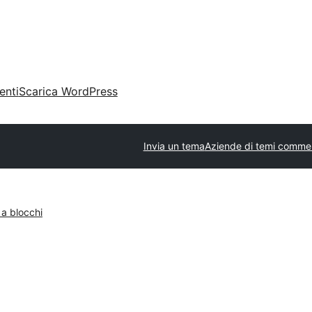
enti
Scarica WordPress
Invia un tema
Aziende di temi commer
 a blocchi