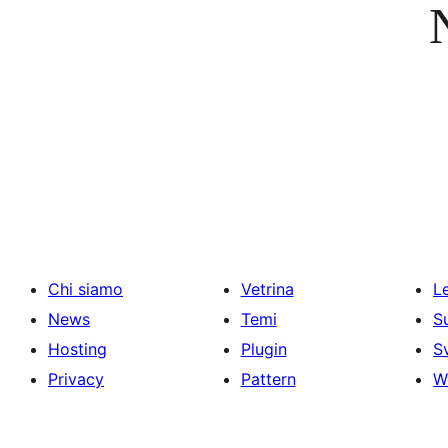
Chi siamo
Vetrina
Le
News
Temi
S
Hosting
Plugin
S
Privacy
Pattern
W