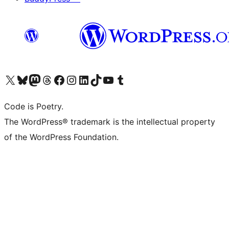
Visita il nostro account X (ex Twitter)
Visita il nostro account Bluesky
Visita il nostro account Mastodon
Visita il nostro account Threads
Visita la nostra pagina Facebook
Visita il nostro account Instagram
Visita il nostro account LinkedIn
Visita il nostro account TikTok
Visita il nostro canale YouTube
Visita il nostro account Tumblr
Code is Poetry.
The WordPress® trademark is the intellectual property
of the WordPress Foundation.