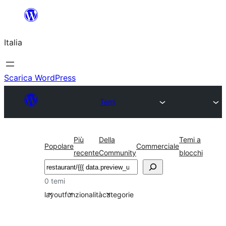
Vai
al
Italia
contenuto
Scarica WordPress
Temi
Più
Della
Temi a
Popolare
Commerciale
recente
Community
blocchi
Cerca
0 temi
layout
funzionalità
categorie