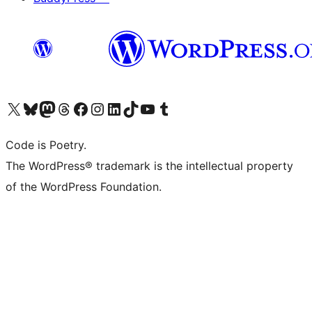
Visita il nostro account X (ex Twitter)
Visita il nostro account Bluesky
Visita il nostro account Mastodon
Visita il nostro account Threads
Visita la nostra pagina Facebook
Visita il nostro account Instagram
Visita il nostro account LinkedIn
Visita il nostro account TikTok
Visita il nostro canale YouTube
Visita il nostro account Tumblr
Code is Poetry.
The WordPress® trademark is the intellectual property
of the WordPress Foundation.