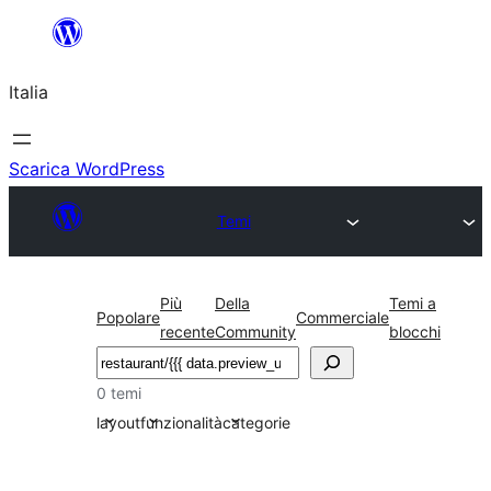
Vai
al
Italia
contenuto
Scarica WordPress
Temi
Più
Della
Temi a
Popolare
Commerciale
recente
Community
blocchi
Cerca
0 temi
layout
funzionalità
categorie