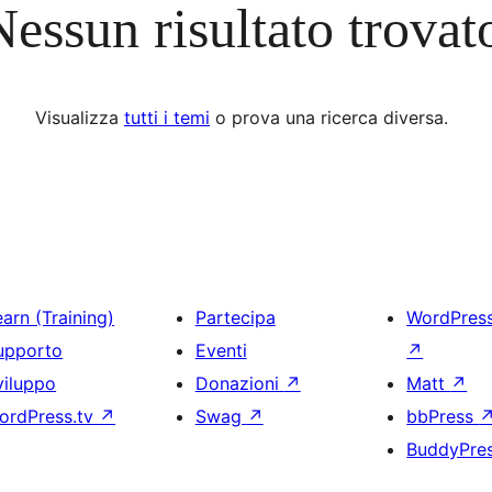
Nessun risultato trovat
Visualizza
tutti i temi
o prova una ricerca diversa.
arn (Training)
Partecipa
WordPres
upporto
Eventi
↗
viluppo
Donazioni
↗
Matt
↗
ordPress.tv
↗
Swag
↗
bbPress
BuddyPre