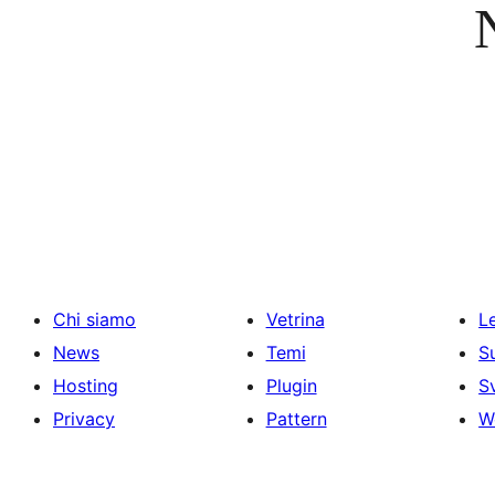
Chi siamo
Vetrina
Le
News
Temi
S
Hosting
Plugin
S
Privacy
Pattern
W