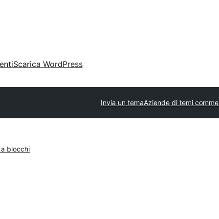
enti
Scarica WordPress
Invia un tema
Aziende di temi commer
 a blocchi