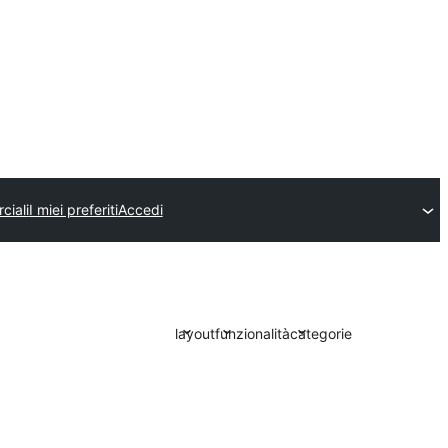
ciali
I miei preferiti
Accedi
layout
funzionalità
categorie