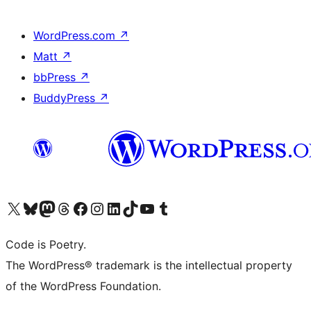
WordPress.com
↗
Matt
↗
bbPress
↗
BuddyPress
↗
Visita il nostro account X (ex Twitter)
Visita il nostro account Bluesky
Visita il nostro account Mastodon
Visita il nostro account Threads
Visita la nostra pagina Facebook
Visita il nostro account Instagram
Visita il nostro account LinkedIn
Visita il nostro account TikTok
Visita il nostro canale YouTube
Visita il nostro account Tumblr
Code is Poetry.
The WordPress® trademark is the intellectual property
of the WordPress Foundation.