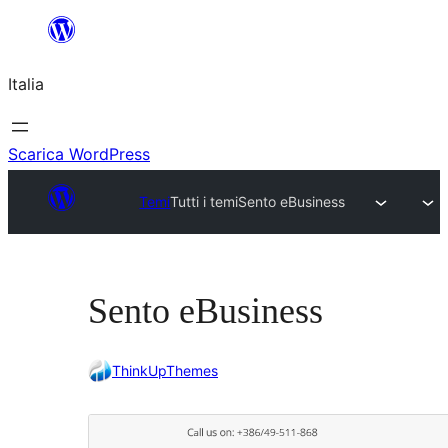
Vai
al
Italia
contenuto
Scarica WordPress
Temi
Tutti i temi
Sento eBusiness
Sento eBusiness
ThinkUpThemes